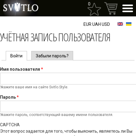
Перейти к
0
основному
содержанию
EUR
UAH
USD
УЧЁТНАЯ ЗАПИСЬ ПОЛЬЗОВАТЕЛЯ
ГЛАВНЫЕ ВКЛАДКИ
Войти
(активная вкладка)
Забыли пароль?
Имя пользователя
*
Укажите ваше имя на сайте Svitlo.Style.
Пароль
*
Укажите пароль, соответствующий вашему имени пользователя.
CAPTCHA
Этот вопрос задается для того, чтобы выяснить, являетесь ли Вы