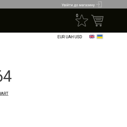
Увійти до магазину
0
EUR
UAH
USD
64
HART