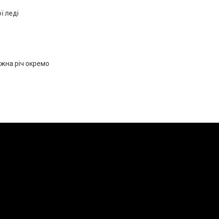
ї леді
ожна річ окремо