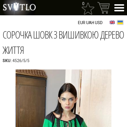
Перейти
0
до
основного
матеріалу
EUR
UAH
USD
СОРОЧКА ШОВК З ВИШИВКОЮ ДЕРЕВО
ЖИТТЯ
SKU:
4526/5/5