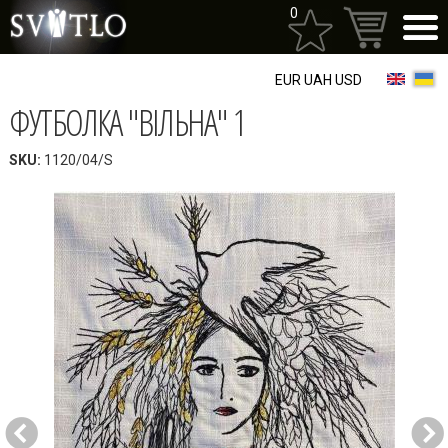
Перейти
0
до
основного
матеріалу
EUR
UAH
USD
ФУТБОЛКА "ВІЛЬНА" 1
SKU:
1120/04/S