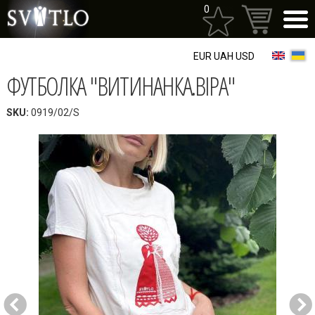
Перейти
0
до
основного
матеріалу
EUR
UAH
USD
ФУТБОЛКА "ВИТИНАНКА.ВІРА"
SKU:
0919/02/S