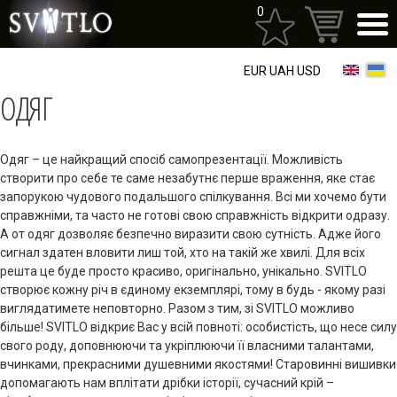
Перейти
0
до
основного
матеріалу
EUR
UAH
USD
ОДЯГ
Одяг – це найкращий спосіб самопрезентації. Можливість
створити про себе те саме незабутнє перше враження, яке стає
запорукою чудового подальшого спілкування. Всі ми хочемо бути
справжніми, та часто не готові свою справжність відкрити одразу.
А от одяг дозволяє безпечно виразити свою сутність. Адже його
сигнал здатен вловити лиш той, хто на такій же хвилі. Для всіх
решта це буде просто красиво, оригінально, унікально. SVITLO
створює кожну річ в єдиному екземплярі, тому в будь - якому разі
виглядатимете неповторно. Разом з тим, зі SVITLO можливо
більше! SVITLO відкриє Вас у всій повноті: особистість, що несе силу
свого роду, доповнюючи та укріплюючи її власними талантами,
вчинками, прекрасними душевними якостями! Старовинні вишивки
допомагають нам вплітати дрібки історії, сучасний крій –