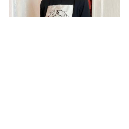
СВІТШОТ "ТРИЗУБ" ВИШИВКА 3Д